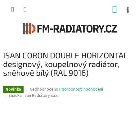
Přejít
NÁKUP
na
obsah
KOŠÍK
ISAN CORON DOUBLE HORIZONTAL
designový, koupelnový radiátor,
sněhově bílý (RAL 9016)
Průměrné
Neohodnoceno
Podrobnosti hodnocení
Novinka
hodnocení
Značka:
Isan Radiátory s.r.o.
produktu
je
0,0
z
5
hvězdiček.