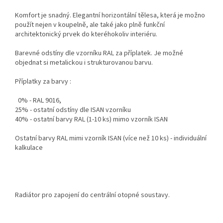
Komfort je snadný. Elegantní horizontální tělesa, která je možno
použít nejen v koupelně, ale také jako plně funkční
architektonický prvek do kteréhokoliv interiéru.
Barevné odstíny dle vzorníku RAL za příplatek. Je možné
objednat si metalickou i strukturovanou barvu.
Příplatky za barvy :
0% - RAL 9016,
25% - ostatní odstíny dle ISAN vzorníku
40% - ostatní barvy RAL (1-10 ks) mimo vzorník ISAN
Ostatní barvy RAL mimi vzorník ISAN (více než 10 ks) - individuální
kalkulace
Radiátor pro zapojení do centrální otopné soustavy.