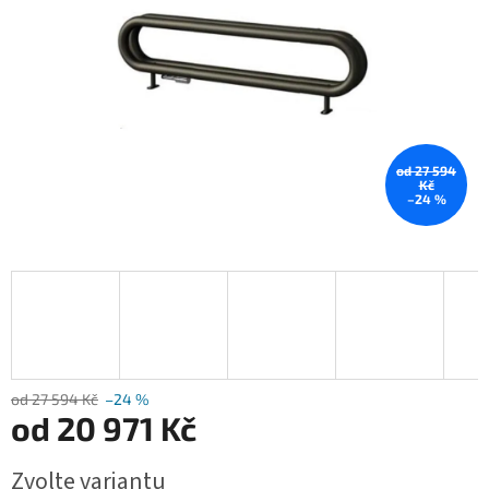
od 27 594
Kč
–24 %
od 27 594 Kč
–24 %
od
20 971 Kč
Měrná
Zvolte variantu
cena: