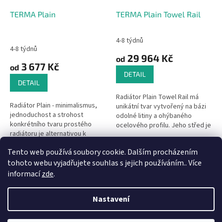
TERMA Plain
TERMA Plain Towel Rail
4-8 týdnů
Průměrné
4-8 týdnů
hodnocení
29 964 Kč
od
produktu
3 677 Kč
od
je
DETAIL
2,6
DETAIL
z
Radiátor Plain Towel Rail má
5
Radiátor Plain - minimalismus,
unikátní tvar vytvořený na bázi
hvězdiček.
jednoduchost a strohost
odolné litiny a ohýbaného
konkrétního tvaru prostého
ocelového profilu. Jeho střed je
radiátoru je alternativou k
vyroben z litinových profilů, kde
ostatním, nápadně zdobeným
specifická forma...
Tento web používá soubory cookie. Dalším procházením
odlitkům. Pokud se vám nelíbí
4
položek celkem
O
ozdoby a...
tohoto webu vyjadřujete souhlas s jejich používáním.. Více
v
informací
zde
.
l
Z
á
á
Nastavení
d
Vytvořil Shoptet
p
a
a
c