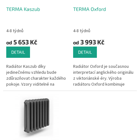
o
d
TERMA Kaszub
TERMA Oxford
u
k
t
4-8 týdnů
4-8 týdnů
ů
5 653 Kč
3 993 Kč
od
od
DETAIL
DETAIL
Radiátor Kaszub díky
Radiátor Oxford je současnou
jedinečnému vzhledu bude
interpretací anglického originálu
zdůrazňovat charakter každého
z viktoriánské éry. Výroba
pokoje. Vzory viditelné na
radiátoru Oxford kombinuje
povrchu litinového radiátoru
pokrok moderních technologií a
Kaszub jsou inspirovány
výrob, s ruční výrobou...
charakteristickou...