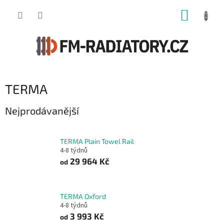
Přejít
NÁKUP
na
obsah
KOŠÍK
TERMA
Nejprodávanější
TERMA Plain Towel Rail
4-8 týdnů
29 964 Kč
od
TERMA Oxford
4-8 týdnů
3 993 Kč
od