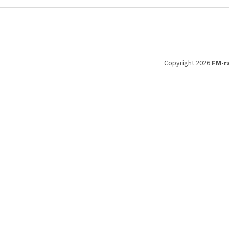
Z
á
p
a
t
Copyright 2026
FM-r
í