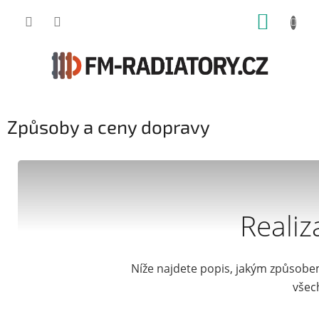
Přejít
NÁKUP
na
obsah
KOŠÍK
Způsoby a ceny dopravy
Realiz
Níže najdete popis, jakým způsobe
všec