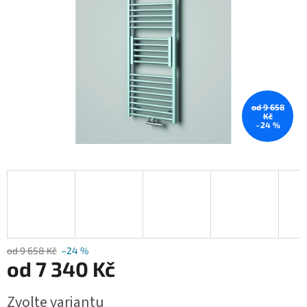
od 9 658
Kč
–24 %
od 9 658 Kč
–24 %
od
7 340 Kč
Měrná
Zvolte variantu
cena: