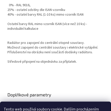
0% - RAL 9016,
25% - ostatní odstíny dle ISAN vzorníku
40% - ostatní barvy RAL (1-10 ks) mimo vzorník ISAN
Ostatní barvy RAL mimo vzorník ISAN (více než 10 ks) -
individuální kalkulace
Radiátor pro zapojení do centrální otopné soustavy.
Možnost zapojení do centrální soustavy i elektrické vytápění.
Příslušenství na obrázku není součástí dodávky radiátoru.
Středové připojení na objednávku za příplatek.
Doplňkové parametry
Kategorie
:
ISAN
Tento web používá soubory cookie. Dalším procházením
Záruka
:
2 roky