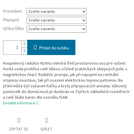
Provedení
Připojení
Výška/šířka
Přidat do košíku
Koupelnový radiátor Rytmo otevírá třetí prostorovou osu pro sušení.
Horká voda prohřívá celé těleso včetně praktických sklopných polic s
magnetickou fixací. Radiátor pracuje, jak při napojení na centrální
otopnou soustavu, tak při osazení elektrickou topnou patronou. Na
přání může být vybaven háčky a kryty připojovacích armatur. Výkonný
pomocník do domácnosti je dodáván ve čtyřech základních rozměrech
a celé škále barev dle vzorníku ISAN.
Detailní informace
ZEPTAT SE
SDÍLET