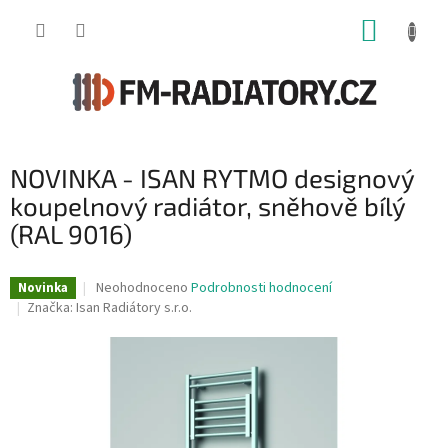
Přejít
NÁKUP
na
obsah
KOŠÍK
NOVINKA - ISAN RYTMO designový
koupelnový radiátor, sněhově bílý
(RAL 9016)
Průměrné
Neohodnoceno
Podrobnosti hodnocení
Novinka
hodnocení
Značka:
Isan Radiátory s.r.o.
produktu
je
0,0
z
5
hvězdiček.