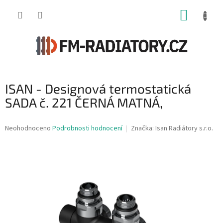
Přejít
NÁKUP
na
obsah
KOŠÍK
ISAN - Designová termostatická
SADA č. 221 ČERNÁ MATNÁ,
Průměrné
Neohodnoceno
Podrobnosti hodnocení
Značka:
Isan Radiátory s.r.o.
hodnocení
produktu
je
0,0
z
5
hvězdiček.