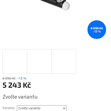
6 096 Kč
–13 %
6 096 Kč
–13 %
5 243 Kč
Měrná
Zvolte variantu
cena:
Varianta