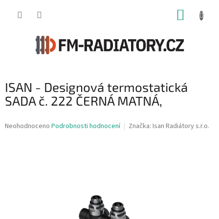
Přejít
NÁKUP
na
obsah
KOŠÍK
ISAN - Designová termostatická
SADA č. 222 ČERNÁ MATNÁ,
Průměrné
Neohodnoceno
Podrobnosti hodnocení
Značka:
Isan Radiátory s.r.o.
hodnocení
produktu
je
0,0
z
5
hvězdiček.