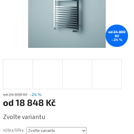
od 24 800
Kč
–24 %
od 24 800 Kč
–24 %
od
18 848 Kč
Měrná
Zvolte variantu
cena:
Výška/šířka