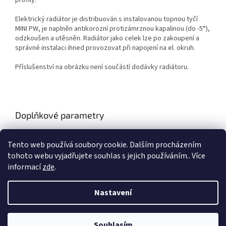
profily.
Elektrický radiátor je distribuován s instalovanou topnou tyčí
MINI PW, je naplněn antikorozní protizámrznou kapalinou (do -5°),
odzkoušen a utěsněn. Radiátor jako celek lze po zakoupení a
správné instalaci ihned provozovat při napojení na el. okruh.
Příslušenství na obrázku není součástí dodávky radiátoru.
Doplňkové parametry
Kategorie
:
ISAN
Tento web používá soubory cookie. Dalším procházením
Záruka
:
2 roky
tohoto webu vyjadřujete souhlas s jejich používáním.. Více
informací
zde
.
Z
á
Nastavení
Vytvořil Shoptet
p
a
t
Souhlasím
Copyright 2026
FM-radiatory.cz
. Všechna práva vyhrazena.