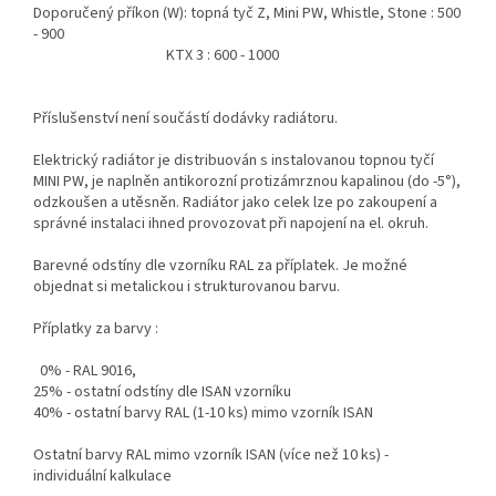
Doporučený příkon (W): topná tyč Z, Mini PW, Whistle, Stone : 500
- 900
KTX 3 : 600 - 1000
Příslušenství není součástí dodávky radiátoru.
Elektrický radiátor je distribuován s instalovanou topnou tyčí
MINI PW, je naplněn antikorozní protizámrznou kapalinou (do -5°),
odzkoušen a utěsněn. Radiátor jako celek lze po zakoupení a
správné instalaci ihned provozovat při napojení na el. okruh.
Barevné odstíny dle vzorníku RAL za příplatek. Je možné
objednat si metalickou i strukturovanou barvu.
Příplatky za barvy :
0% - RAL 9016,
25% - ostatní odstíny dle ISAN vzorníku
40% - ostatní barvy RAL (1-10 ks) mimo vzorník ISAN
Ostatní barvy RAL mimo vzorník ISAN (více než 10 ks) -
individuální kalkulace