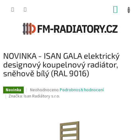
Přejít
NÁKUP
na
obsah
KOŠÍK
NOVINKA - ISAN GALA elektrický
designový koupelnový radiátor,
sněhově bílý (RAL 9016)
Průměrné
Neohodnoceno
Podrobnosti hodnocení
Novinka
hodnocení
Značka:
Isan Radiátory s.r.o.
produktu
je
0,0
z
5
hvězdiček.