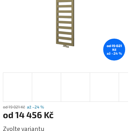
od 19 021
Kč
až –24 %
od 19 021 Kč
až –24 %
od
14 456 Kč
Měrná
Zvolte variantu
cena: