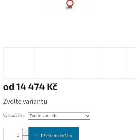
od
14 474 Kč
Měrná
Zvolte variantu
cena:
Výška/šířka
Přidat do košíku