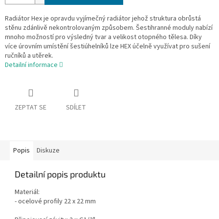
Radiátor Hex je opravdu vyjímečný radiátor jehož struktura obrůstá
stěnu zdánlivě nekontrolovaným způsobem. Šestihranné moduly nabízí
mnoho možností pro výsledný tvar a velikost otopného tělesa. Díky
více úrovním umístění šestiúhelníků lze HEX účelně využívat pro sušení
ručníků a utěrek.
Detailní informace
ZEPTAT SE
SDÍLET
Popis
Diskuze
Detailní popis produktu
Materiál:
-
ocelové profily 22 x 22 mm