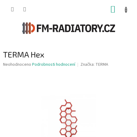
Přejít
NÁKUP
na
obsah
KOŠÍK
TERMA Hex
Průměrné
Neohodnoceno
Podrobnosti hodnocení
Značka:
TERMA
hodnocení
produktu
je
0,0
z
5
hvězdiček.