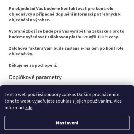
Po objednání Vás budeme kontaktovat pro kontrolu
objednávky a případné doplnění informací potřebných k
objednání u výrobce.
Vybrané zboží se bude pro Vás vyrábět na zakázku a proto
budeme vyžadovat zálohovou platbu ve výši 100 % ceny.
Zálohová faktura Vám bude zaslána e-mailem po kontrole
objednávky.
Děkujeme za pochopení.
Doplňkové parametry
Kategorie
:
TERMA
Tento web používá soubory cookie. Dalším procházením
Záruka
:
2 roky
tohoto webu vyjadřujete souhlas s jejich používáním.. Více
informací
zde
.
Z
á
Nastavení
Vytvořil Shoptet
p
a