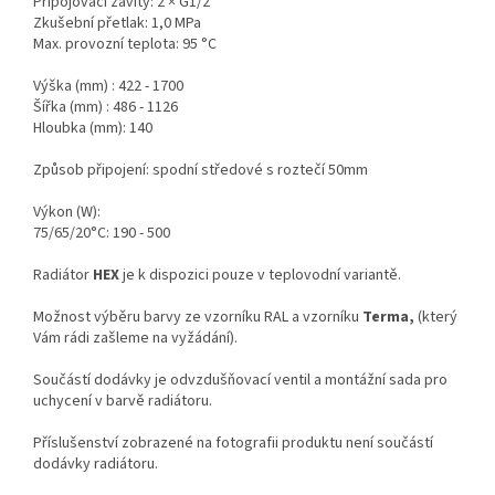
Připojovací závity: 2 × G1/2"
Zkušební přetlak: 1,0 MPa
Max. provozní teplota: 95 °C
Výška (mm) :
422 - 1700
Šířka (mm) :
486 - 1126
Hloubka (mm): 140
Způsob připojení:
spodní středové s roztečí 50mm
Výkon (W):
75/65/20°C: 190 - 500
Radiátor
HEX
je k dispozici pouze v teplovodní variantě.
Možnost výběru barvy ze vzorníku RAL a vzorníku
Terma,
(který
Vám rádi zašleme na vyžádání).
Součástí dodávky je odvzdušňovací ventil a montážní sada pro
uchycení v barvě radiátoru.
Příslušenství zobrazené na fotografii produktu není součástí
dodávky radiátoru.