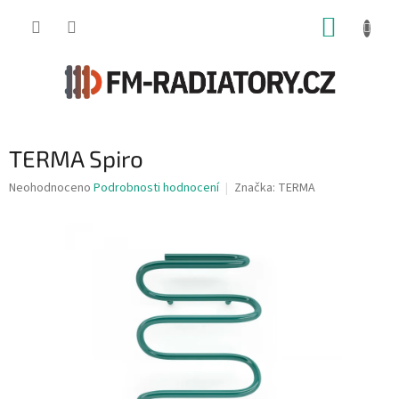
Přejít
NÁKUP
na
obsah
KOŠÍK
TERMA Spiro
Průměrné
Neohodnoceno
Podrobnosti hodnocení
Značka:
TERMA
hodnocení
produktu
je
0,0
z
5
hvězdiček.