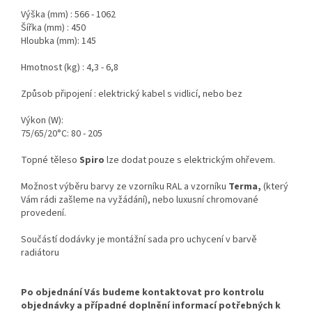
Výška (mm) :
566 - 1062
Šířka (mm) :
450
Hloubka (mm): 145
Hmotnost (kg) : 4,3 - 6,8
Způsob připojení : elektrický kabel s vidlicí, nebo bez
Výkon (W):
75/65/20°C: 80 - 205
Topné těleso
Spiro
lze dodat pouze s elektrickým ohřevem.
Možnost výběru barvy ze vzorníku RAL a vzorníku
Terma,
(který
Vám rádi zašleme na vyžádání),
nebo luxusní chromované
provedení.
So
učástí dodávky je montážní sada pro uchycení v barvě
radiátoru
Po objednání Vás budeme kontaktovat pro kontrolu
objednávky a případné doplnění informací potřebných k