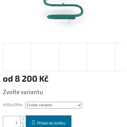
od
8 200 Kč
Měrná
Zvolte variantu
cena:
Výška/šířka
Přidat do košíku