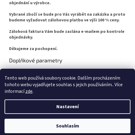
objednání u výrobce.
Vybrané zboží se bude pro Vás vyrábět na zakázku a proto
budeme vyžadovat zálohovou platbu ve výši 100 % ceny.
Zálohová faktura Vám bude zaslána e-mailem po kontrole
objednávky.
Děkujeme za pochopení.
Doplňkové parametry
Kategorie
:
TERMA
Tento web používá soubory cookie. Dalším procházením
Záruka
:
2 roky
tohoto webu vyjadřujete souhlas s jejich používáním.. Více
informací
zde
.
Z
á
Nastavení
Vytvořil Shoptet
p
a
t
Souhlasím
Copyright 2026
FM-radiatory.cz
. Všechna práva vyhrazena.
í