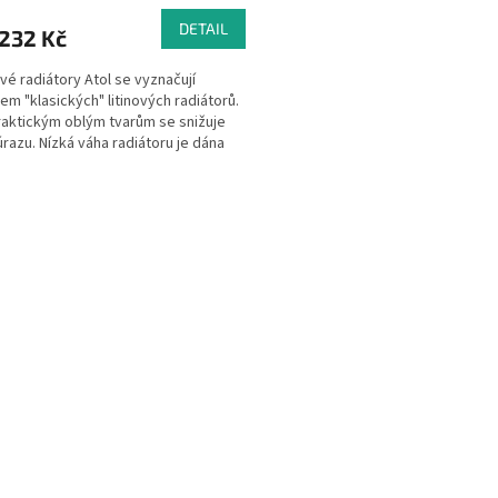
ktu
DETAIL
232 Kč
vé radiátory Atol se vyznačují
em "klasických" litinových radiátorů.
raktickým oblým tvarům se snižuje
ček.
 úrazu. Nízká váha radiátoru je dána
u z...
O
v
l
á
d
a
c
í
p
r
v
k
y
v
ý