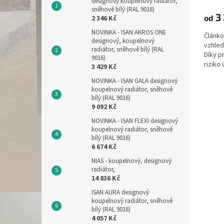
designový koupelnový radiátor,
produ
sněhově bílý (RAL 9016)
3 
od
2 346 Kč
je
3,2
NOVINKA - ISAN AKROS ONE
Článko
z
designový, koupelnový
vzhled
5
radiátor, sněhově bílý (RAL
Díky p
hvězdi
9016)
riziko
3 429 Kč
výrobo
NOVINKA - ISAN GALA designový
koupelnový radiátor, sněhově
bílý (RAL 9016)
9 092 Kč
NOVINKA - ISAN FLEXI designový
koupelnový radiátor, sněhově
bílý (RAL 9016)
6 674 Kč
NIAS - koupelnový, designový
radiátor,
14 836 Kč
ISAN AURA designový
koupelnový radiátor, sněhově
bílý (RAL 9016)
4 057 Kč