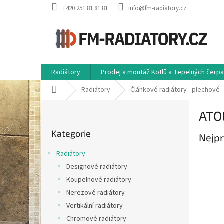
Přejít
+420 251 81 81 81
info@fm-radiatory.cz
na
obsah
Radiátory
Prodej a montáž Kotlů a Tepelných čerp
Domů
Radiátory
Článkové radiátory - plechové
P
ATO
o
Přeskočit
s
Kategorie
kategorie
Nejpr
t
r
Radiátory
a
Designové radiátory
n
Koupelnové radiátory
n
í
Nerezové radiátory
p
Vertikální radiátory
a
Chromové radiátory