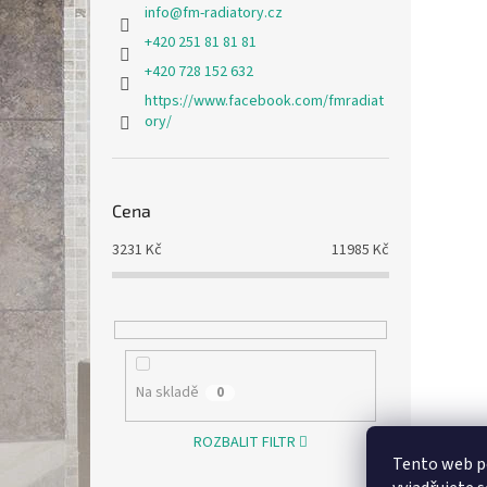
info
@
fm-radiatory.cz
+420 251 81 81 81
+420 728 152 632
https://www.facebook.com/fmradiat
ory/
Cena
3231
Kč
11985
Kč
Na skladě
0
ROZBALIT FILTR
Tento web p