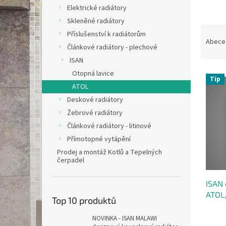
n
Elektrické radiátory
e
Skleněné radiátory
l
Ř
Příslušenství k radiátorům
a
Abece
Článkové radiátory - plechové
z
ISAN
e
V
n
Otopná lavice
Tip
ý
í
ATOL
p
p
Deskové radiátory
i
r
Žebrové radiátory
s
o
Článkové radiátory - litinové
p
d
Přímotopné vytápění
r
u
o
k
Prodej a montáž Kotlů a Tepelných
čerpadel
d
t
u
ů
ISAN 
k
ATOL,
t
Top 10 produktů
připo
ů
Průmě
NOVINKA - ISAN MALAWI
hodno