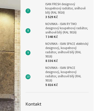
ISAN FRESH designový
koupelnový radiátor, sněhově
bílý (RAL 9016)
3 529 Kč
NOVINKA - ISAN RYTMO
designový koupelnový radiátor,
sněhově bílý (RAL 9016)
7 340 Kč
NOVINKA - ISAN SPACE elektrický
designový, koupelnový
radiátor, sněhově bílý (RAL
9016)
8 336 Kč
NOVINKA - ISAN SPACE
designový, koupelnový
radiátor, sněhově bílý (RAL
9016)
5 816 Kč
Kontakt