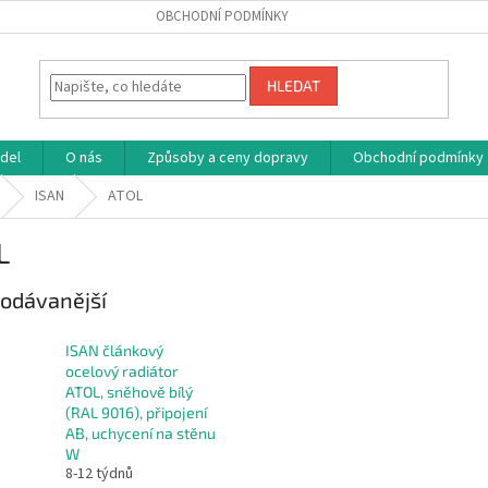
OBCHODNÍ PODMÍNKY
HLEDAT
adel
O nás
Způsoby a ceny dopravy
Obchodní podmínky
ISAN
ATOL
L
odávanější
ISAN článkový
ocelový radiátor
ATOL, sněhově bílý
(RAL 9016), připojení
AB, uchycení na stěnu
W
8-12 týdnů