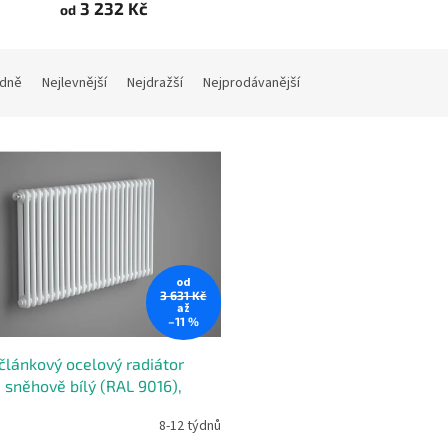
3 232 Kč
od
dně
Nejlevnější
Nejdražší
Nejprodávanější
od
3 631 Kč
až
–11 %
článkový ocelový radiátor
 sněhově bílý (RAL 9016),
jení AB, uchycení na stěnu W
8-12 týdnů
rné
cení