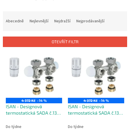
Ř
a
Abecedně
Nejlevnější
Nejdražší
Nejprodávanější
z
e
n
OTEVŘÍT FILTR
í
p
V
r
ý
o
p
d
i
u
s
k
p
t
r
ů
o
4 372 Kč
–14 %
4 372 Kč
–14 %
d
ISAN - Designová
ISAN - Designová
u
termostatická SADA č.133
termostatická SADA č.134
k
CHROM
CHROM
t
Do týdne
Do týdne