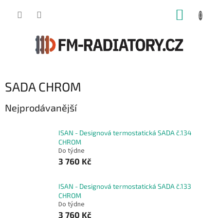
Přejít
NÁKUP
na
obsah
KOŠÍK
SADA CHROM
Nejprodávanější
ISAN - Designová termostatická SADA č.134
CHROM
Do týdne
3 760 Kč
ISAN - Designová termostatická SADA č.133
CHROM
Do týdne
3 760 Kč